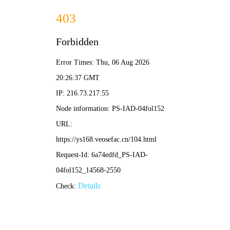
千寻影视
🔍
千
☰
首页 > 电影 > 正在热播
沙丘2
天命降
世，复仇
之战
立
即
观
看